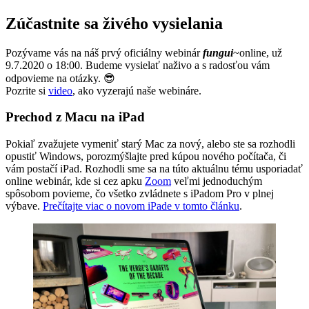
Zúčastnite sa živého vysielania
Pozývame vás na náš prvý oficiálny webinár
fungui
~online, už
9.7.2020 o 18:00. Budeme vysielať naživo a s radosťou vám
odpovieme na otázky. 😎
Pozrite si
video
, ako vyzerajú naše webináre.
Prechod z Macu na iPad
Pokiaľ zvažujete vymeniť starý Mac za nový, alebo ste sa rozhodli
opustiť Windows, porozmýšlajte pred kúpou nového počítača, či
vám postačí iPad. Rozhodli sme sa na túto aktuálnu tému usporiadať
online webinár, kde si cez apku
Zoom
veľmi jednoduchým
spôsobom povieme, čo všetko zvládnete s iPadom Pro v plnej
výbave.
Prečítajte viac o novom iPade v tomto článku
.