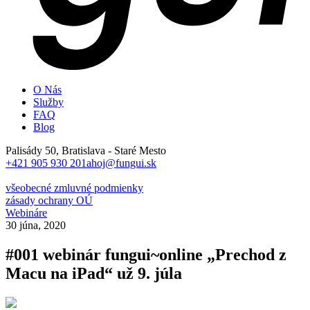
O Nás
Služby
FAQ
Blog
Palisády 50, Bratislava - Staré Mesto
+421 905 930 201
ahoj@fungui.sk
všeobecné zmluvné podmienky
zásady ochrany OÚ
Webináre
30 júna, 2020
#001 webinár fungui~online „Prechod z
Macu na iPad“ už 9. júla