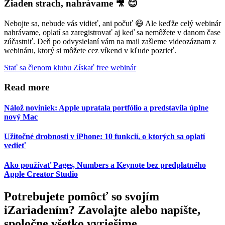
Žiaden strach, nahrávame 🎥 😊
Nebojte sa, nebude vás vidieť, ani počuť 😄 Ale keďže celý webinár
nahrávame, oplatí sa zaregistrovať aj keď sa nemôžete v danom čase
zúčastniť. Deň po odvysielaní vám na mail zašleme videozáznam z
webináru, ktorý si môžete cez víkend v kľude pozrieť.
Stať sa členom klubu
Získať free webinár
Read more
Nálož noviniek: Apple upratala portfólio a predstavila úplne
nový Mac
Užitočné drobnosti v iPhone: 10 funkcií, o ktorých sa oplatí
vedieť
Ako používať Pages, Numbers a Keynote bez predplatného
Apple Creator Studio
Potrebujete pomôcť so svojím
iZariadením? Zavolajte alebo napíšte,
spoločne všetko vyriešime.