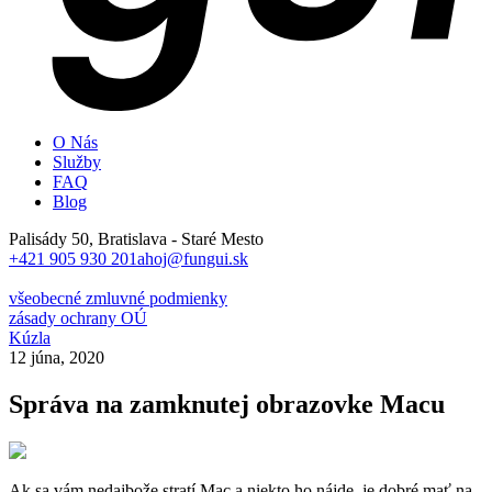
O Nás
Služby
FAQ
Blog
Palisády 50, Bratislava - Staré Mesto
+421 905 930 201
ahoj@fungui.sk
všeobecné zmluvné podmienky
zásady ochrany OÚ
Kúzla
12 júna, 2020
Správa na zamknutej obrazovke Macu
Ak sa vám nedajbože stratí Mac a niekto ho nájde, je dobré mať na