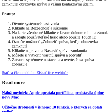
zamknutej obrazovke správu s vašimi kontaktnými údajmi.
Postup:
Otvorte systémové nastavenia
Kliknite na Bezpečnosť a súkromie
Na karte všeobecné kliknite v ľavom dolnom rohu na zámok
a zadajte používateľské heslo alebo použite Touch ID
Označte možnosť „Zobraziť správu, keď je obrazovka
zamknutá
Kliknite napravo na Nastaviť správu zamknutia
Môžete si vytvoriť vlastnú správu a potvrdiť
Zatvorte systémové nastavenia a overte, či sa správa
zobrazuje
Stať sa členom klubu
Získať free webinár
Read more
Nálož noviniek: Apple upratala portfólio a predstavila úplne
nový Mac
Užitočné drobnosti v iPhone: 10 funkcií, o ktorých sa oplatí
vedieť