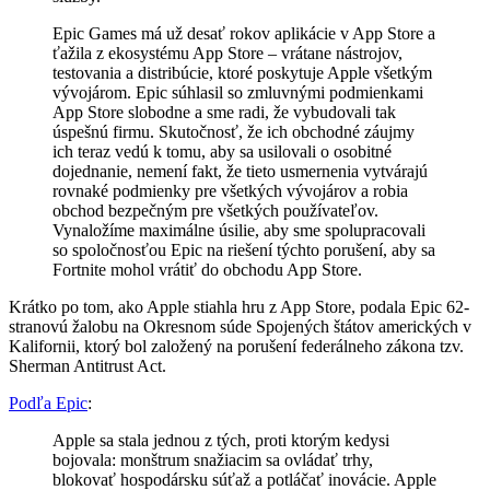
Epic Games má už desať rokov aplikácie v App Store a
ťažila z ekosystému App Store – vrátane nástrojov,
testovania a distribúcie, ktoré poskytuje Apple všetkým
vývojárom. Epic súhlasil so zmluvnými podmienkami
App Store slobodne a sme radi, že vybudovali tak
úspešnú firmu. Skutočnosť, že ich obchodné záujmy
ich teraz vedú k tomu, aby sa usilovali o osobitné
dojednanie, nemení fakt, že tieto usmernenia vytvárajú
rovnaké podmienky pre všetkých vývojárov a robia
obchod bezpečným pre všetkých používateľov.
Vynaložíme maximálne úsilie, aby sme spolupracovali
so spoločnosťou Epic na riešení týchto porušení, aby sa
Fortnite mohol vrátiť do obchodu App Store.
Krátko po tom, ako Apple stiahla hru z App Store, podala Epic 62-
stranovú žalobu na Okresnom súde Spojených štátov amerických v
Kalifornii, ktorý bol založený na porušení federálneho zákona tzv.
Sherman Antitrust Act.
Podľa Epic
:
Apple sa stala jednou z tých, proti ktorým kedysi
bojovala: monštrum snažiacim sa ovládať trhy,
blokovať hospodársku súťaž a potláčať inovácie. Apple