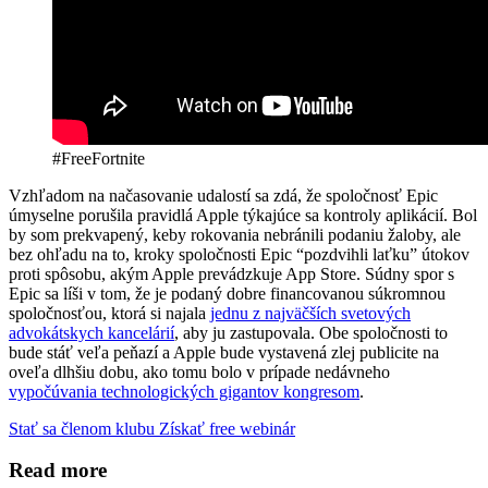
#FreeFortnite
Vzhľadom na načasovanie udalostí sa zdá, že spoločnosť Epic
úmyselne porušila pravidlá Apple týkajúce sa kontroly aplikácií. Bol
by som prekvapený, keby rokovania nebránili podaniu žaloby, ale
bez ohľadu na to, kroky spoločnosti Epic “pozdvihli laťku” útokov
proti spôsobu, akým Apple prevádzkuje App Store. Súdny spor s
Epic sa líši v tom, že je podaný dobre financovanou súkromnou
spoločnosťou, ktorá si najala
jednu z najväčších svetových
advokátskych kancelárií
, aby ju zastupovala. Obe spoločnosti to
bude stáť veľa peňazí a Apple bude vystavená zlej publicite na
oveľa dlhšiu dobu, ako tomu bolo v prípade nedávneho
vypočúvania technologických gigantov kongresom
.
Stať sa členom klubu
Získať free webinár
Read more