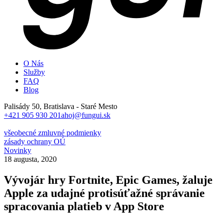
O Nás
Služby
FAQ
Blog
Palisády 50, Bratislava - Staré Mesto
+421 905 930 201
ahoj@fungui.sk
všeobecné zmluvné podmienky
zásady ochrany OÚ
Novinky
18 augusta, 2020
Vývojár hry Fortnite, Epic Games, žaluje
Apple za udajné protisúťažné správanie
spracovania platieb v App Store