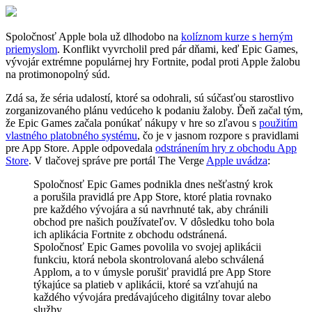
Spoločnosť Apple bola už dlhodobo na
kolíznom kurze s herným
priemyslom
. Konflikt vyvrcholil pred pár dňami, keď Epic Games,
vývojár extrémne populárnej hry Fortnite, podal proti Apple žalobu
na protimonopolný súd.
Zdá sa, že séria udalostí, ktoré sa odohrali, sú súčasťou starostlivo
zorganizovaného plánu vedúceho k podaniu žaloby. Ďeň začal tým,
že Epic Games začala ponúkať nákupy v hre so zľavou s
použitím
vlastného platobného systému
, čo je v jasnom rozpore s pravidlami
pre App Store. Apple odpovedala
odstránením hry z obchodu App
Store
. V tlačovej správe pre portál The Verge
Apple uvádza
:
Spoločnosť Epic Games podnikla dnes nešťastný krok
a porušila pravidlá pre App Store, ktoré platia rovnako
pre každého vývojára a sú navrhnuté tak, aby chránili
obchod pre našich používateľov. V dôsledku toho bola
ich aplikácia Fortnite z obchodu odstránená.
Spoločnosť Epic Games povolila vo svojej aplikácii
funkciu, ktorá nebola skontrolovaná alebo schválená
Applom, a to v úmysle porušiť pravidlá pre App Store
týkajúce sa platieb v aplikácii, ktoré sa vzťahujú na
každého vývojára predávajúceho digitálny tovar alebo
služby.