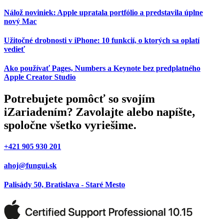
Nálož noviniek: Apple upratala portfólio a predstavila úplne
nový Mac
Užitočné drobnosti v iPhone: 10 funkcií, o ktorých sa oplatí
vedieť
Ako používať Pages, Numbers a Keynote bez predplatného
Apple Creator Studio
Potrebujete pomôcť so svojím
iZariadením? Zavolajte alebo napíšte,
spoločne všetko vyriešime.
+421 905 930 201
ahoj@fungui.sk
Palisády 50, Bratislava - Staré Mesto