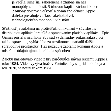
je väčšia, silnejšia, zakorenená a zhubnejšia než
monopóly z minulosti. S trhovou kapitalizáciou takmer
2 bilióny dolárov, veľkosť a dosah spoločnosti Apple
ďaleko presahuje veľkosť akéhokoľvek
technologického monopolu v histórii.
Sťažnosť je založená na protisúťažnom konaní v súvislosti s
distribúciou aplikácií pre iOS a spracovaním platieb v aplikácii. Epic
Games prišiel s návrhom, aby súd vydal súdny príkaz zakazujúci
takéto správanie, vyhlásil ho za nezákonné a nariadil ďalšie
spravodlivé prostriedky. Tiež požaduje zabrániť konaniu Apple a
odstrániť údajnú ujmu, ktorá bola spôsobená.
Žalobu nasledovalo video z hry paródujúce slávnu reklamu Apple z
roku 1984. Video vyzýva hráčov Fortnite, aby sa pridali do boja a
rok 2020, sa nestal rokom 1984.